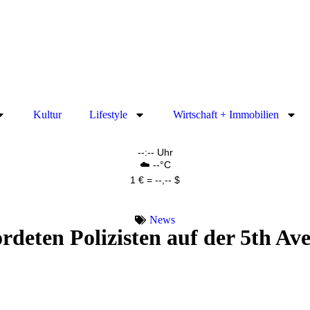
Kultur
Lifestyle
Wirtschaft + Immobilien
--:-- Uhr
☁️ --°C
1 € = --,-- $
News
deten Polizisten auf der 5th Ave