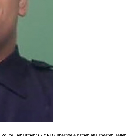
 Police Department (NYPD), aber viele kamen aus anderen Teilen