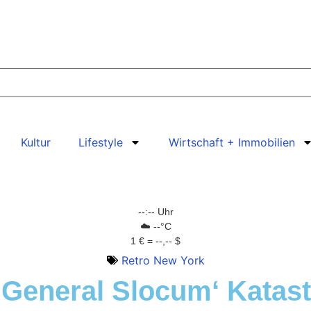
Kultur
Lifestyle
Wirtschaft + Immobilien
--:-- Uhr
☁️ --°C
1 € = --,-- $
Retro New York
 ‚General Slocum‘ Katas