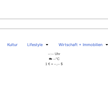
Kultur
Lifestyle
Wirtschaft + Immobilien
--:-- Uhr
☁️ --°C
1 € = --,-- $