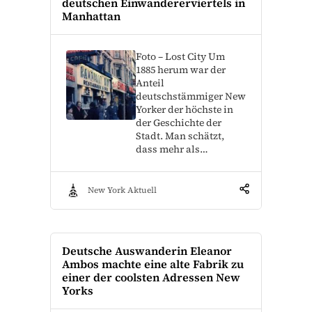
deutschen Einwandererviertels in
Manhattan
Foto – Lost City Um
1885 herum war der
Anteil
deutschstämmiger New
Yorker der höchste in
der Geschichte der
Stadt. Man schätzt,
dass mehr als…
New York Aktuell
Deutsche Auswanderin Eleanor
Ambos machte eine alte Fabrik zu
einer der coolsten Adressen New
Yorks