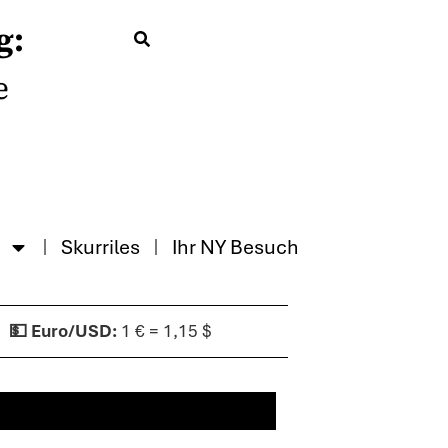
g:
e
Skurriles
Ihr NY Besuch
1 € = 1,15 $