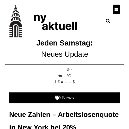
Wirtscha
Jeden Samstag:
Neues Update
--:-- Uhr
☁️ --°C
1 € = --,-- $
News
Neue Zahlen – Arbeitslosenquote
in New York bei 20%