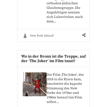
orthodox-jüdischen
Glaubensgruppe. Die
Angehörigen nennen
sich Lubavitcher, nach
dem…
New York Aktuell
Wo in der Bronx ist die Treppe, auf
der ‘The Joker‘ im Film tanzt?
Der Film ‚The Joker‘, der
2018 ín die Kinos kam,
beschwört die kaputte
Stimmung des New
Yorks der 1970er und
1980er herauf (im Film
selbst…