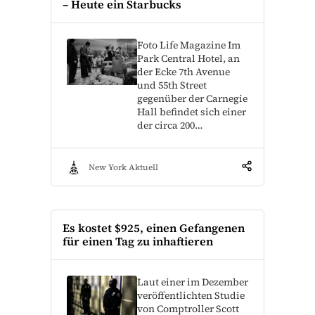
– Heute ein Starbucks
Foto Life Magazine Im
Park Central Hotel, an
der Ecke 7th Avenue
und 55th Street
gegenüber der Carnegie
Hall befindet sich einer
der circa 200…
New York Aktuell
Es kostet $925, einen Gefangenen
für einen Tag zu inhaftieren
Laut einer im Dezember
veröffentlichten Studie
von Comptroller Scott