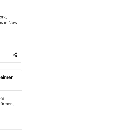
ork,
es in New
leimer
nem
türmen,