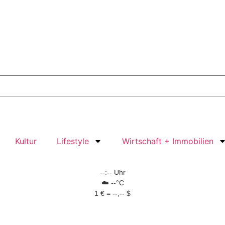
Kultur
Lifestyle
Wirtschaft + Immobilien
--:-- Uhr
☁️ --°C
1 € = --,-- $