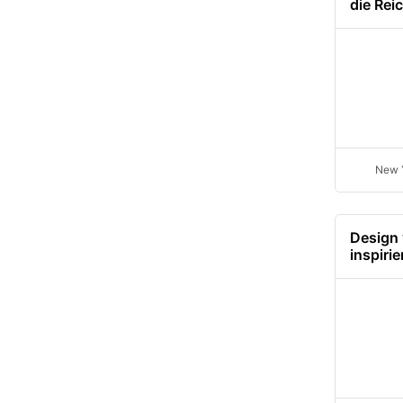
die Rei
New Y
Design 
inspirie